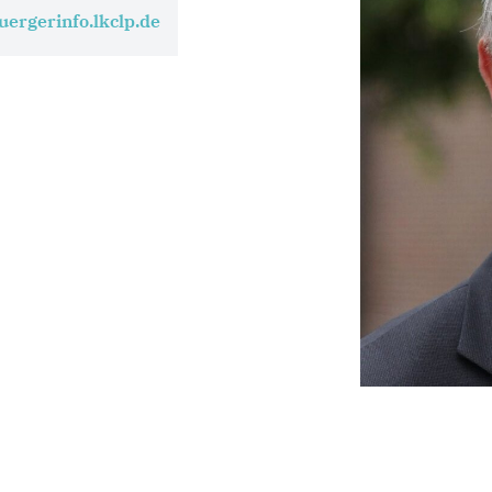
uergerinfo.lkclp.de