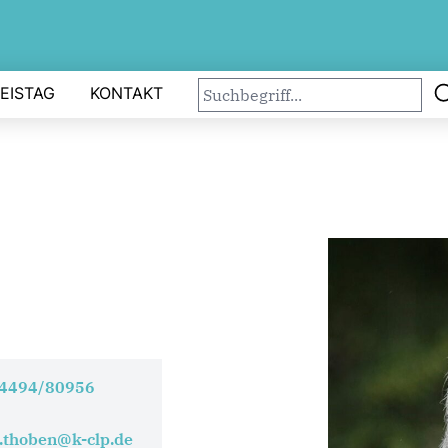
EISTAG
KONTAKT
4494/80956
.thoben@k-clp.de